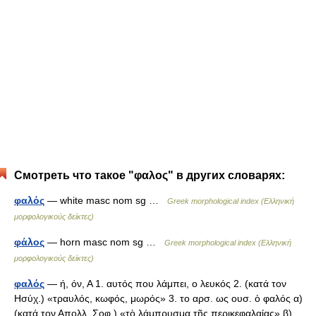
Смотреть что такое "φαλος" в других словарях:
φαλός
— white masc nom sg …
Greek morphological index (Ελληνική
μορφολογικούς δείκτες)
φάλος
— horn masc nom sg …
Greek morphological index (Ελληνική
μορφολογικούς δείκτες)
φαλός
— ή, όν, Α 1. αυτός που λάμπει, ο λευκός 2. (κατά τον
Ησύχ.) «τραυλός, κωφός, μωρός» 3. το αρσ. ως ουσ. ὁ φαλός α)
(κατά τον Απολλ. Σοφ.) «τὸ λάμπρυσμα τῆς περικεφαλαίας» β)