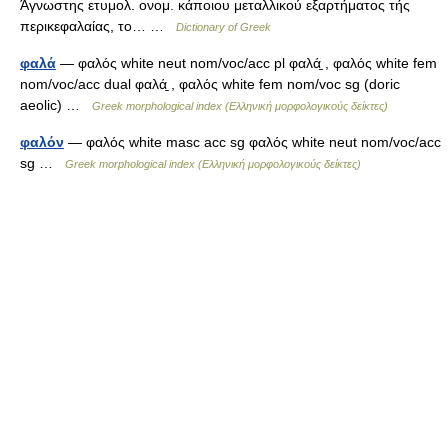
Άγνωστης ετυμολ. ονομ. κάποιου μεταλλικού εξαρτήματος τής
περικεφαλαίας, το… …
Dictionary of Greek
φαλά
— φαλός white neut nom/voc/acc pl φαλά̱ , φαλός white fem
nom/voc/acc dual φαλά̱ , φαλός white fem nom/voc sg (doric
aeolic) …
Greek morphological index (Ελληνική μορφολογικούς δείκτες)
φαλόν
— φαλός white masc acc sg φαλός white neut nom/voc/acc
sg …
Greek morphological index (Ελληνική μορφολογικούς δείκτες)