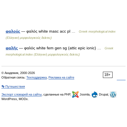
φαλούς
— φαλός white masc acc pl …
Greek morphological index
(Ελληνική μορφολογικούς δείκτες)
φαλῆς
— φαλός white fem gen sg (attic epic ionic) …
Greek
morphological index (Ελληνική μορφολογικούς δείκτες)
© Академик, 2000-2026
18+
Обратная связь:
Техподдержка
,
Реклама на сайте
👣 Путешествия
Экспорт словарей на сайты
, сделанные на PHP,
Joomla,
Drupal,
WordPress, MODx.