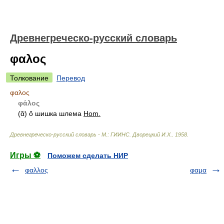
Древнегреческо-русский словарь
φαλος
Толкование
Перевод
φαλος
φάλος
(ᾰ)
ὅ шишка шлема
Hom.
Древнегреческо-русский словарь - М.: ГИИНС
.
Дворецкий И.Х.
.
1958
.
Игры ⚽
Поможем сделать НИР
φαλλος
φαμα