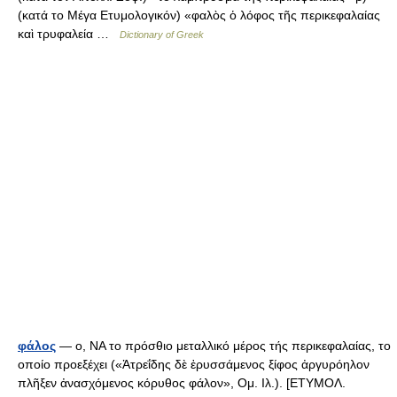
(κατά το Μέγα Ετυμολογικόν) «φαλὸς ὁ λόφος τῆς περικεφαλαίας
καὶ τρυφαλεία …
Dictionary of Greek
φάλος
— ο, ΝΑ το πρόσθιο μεταλλικό μέρος τής περικεφαλαίας, το
οποίο προεξέχει («Ἀτρεΐδης δὲ ἐρυσσάμενος ξίφος ἀργυρόηλον
πλῆξεν ἀνασχόμενος κόρυθος φάλον», Ομ. Ιλ.). [ΕΤΥΜΟΛ.